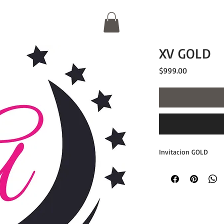
XV GOLD
Precio
$999.00
Invitacion GOLD