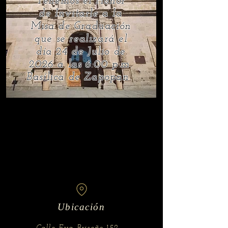
Tenemos el Honor
de Invitarle a la
Misa de Graduación
que se realizará el
día 24 de Julio de
2026
a las 6:00 p.m.
Basílica de Zapopan.
Ubicación