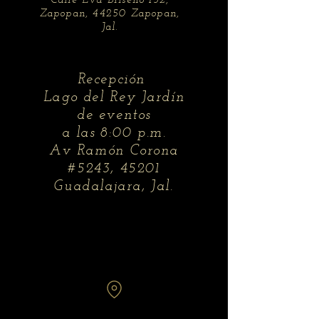
Calle Eva Briseño 152,
Zapopan, 44250 Zapopan,
Jal.
Recepción
Lago del Rey Jardín
de eventos
a las 8:00 p.m.
Av Ramón Corona
#5243, 45201
Guadalajara, Jal.