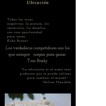
Ubicación
Todas las cosas
negativas, la presión, los
obstáculos, los desafíos,
son una oportunidad
para crecer.
Kobe Bryant.
​​​Los verdaderos competidores son los
que siempre juegan para ganar
Tom Brady.
"La educación es el arma más
poderosa que se puede utilizar
para cambiar el mundo". -
Nelson Mandela