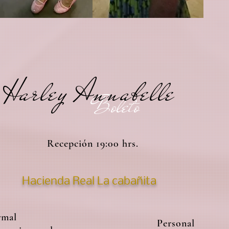
Harley Annabelle
Boleto
Recepción 19:00 hrs.
Hacienda Real La cabañita
rmal
Personal