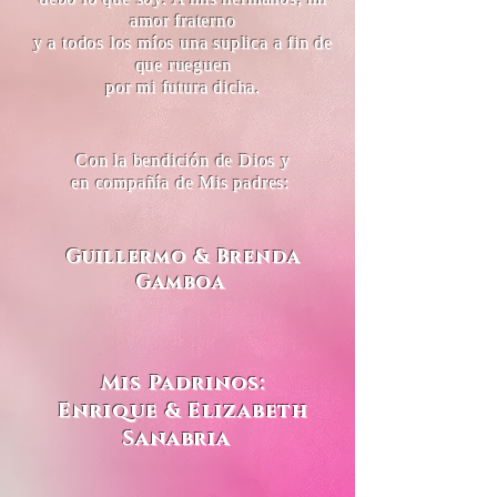
amor fraterno
y a todos los míos una suplica a fin de
que rueguen
por mi futura dicha.
Con la bendición de Dios y
en compañía de Mis padres:
Guillermo & Brenda
Gamboa
Mis Padrinos:
Enrique & Elizabeth
Sanabria