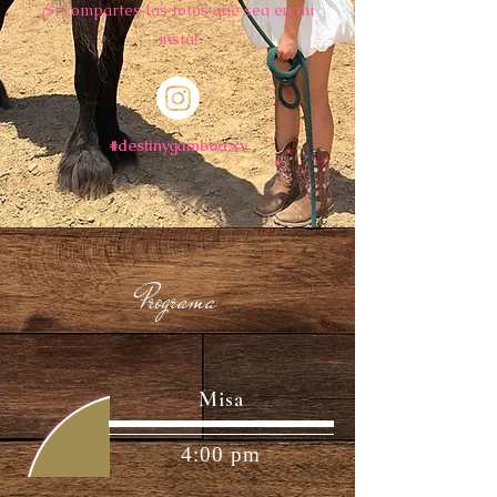
¡Si compartes las fotos que sea en mi
insta!
#destinygamboa.xv
Programa
Misa
4:00 pm