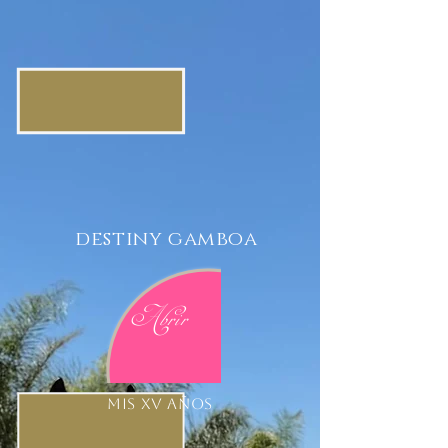
destiny gamboa
Abrir
Mis XV AÑOS