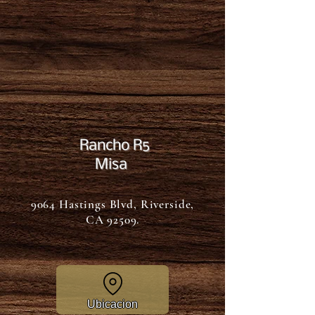
Rancho R5
Misa
9064 Hastings Blvd, Riverside,
CA 92509.
Ubicacion