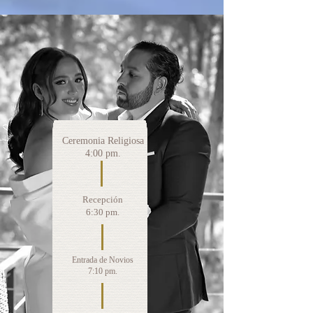
Ceremonia Religiosa
4:00 pm.
Recepción
6:30 pm.
Entrada de Novios
7:10 pm.