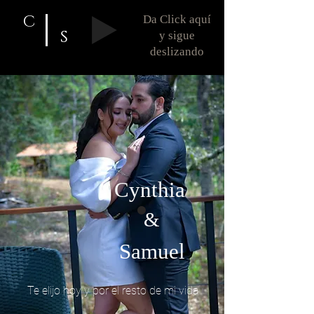
C
Da Click aquí
S
y sigue
deslizando
Cynthia
&
Samuel
Te elijo hoy y por el resto de mi vida