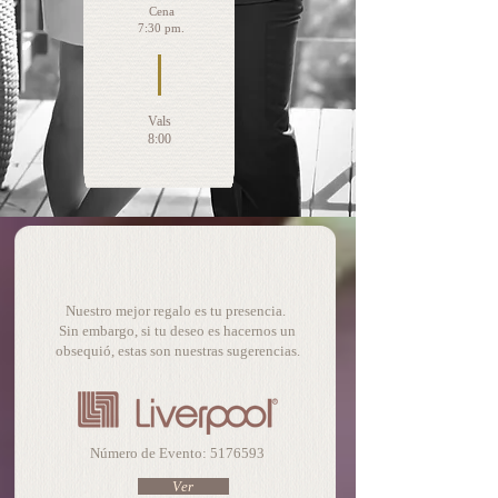
Cena
7:30 pm.
Vals
8:00
Mesa de Regalos
Nuestro mejor regalo es tu presencia.
Sin embargo, si tu deseo es hacernos un
obsequió, estas son nuestras sugerencias.
Número de Evento:
5176593
Ver