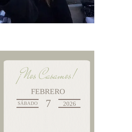
¡Nos Casamos!
FEBRERO
7
2026
SÁBADO