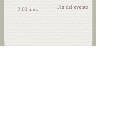
Fin del evento
2:00 a.m.
Sugerencia de Regalo
Nuestro mejor regalo es tu presencia.
Sin embargo, si tu deseo es hacernos un
obsequió, nuestras sugerencia:
¡lluvia de sobres!
Buzón en la mesa principal