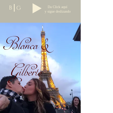
B
G
Da Click aquí
y sigue deslizando
Blanca &
Gilberto