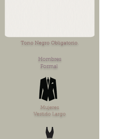
Tono Negro Obligatorio.
Hombres
Formal
Mujeres
Vestido Largo